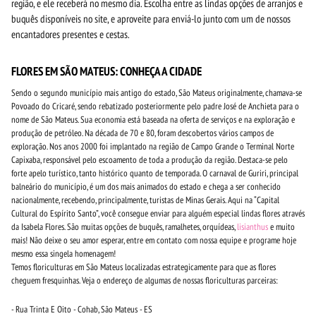
região, e ele receberá no mesmo dia. Escolha entre as lindas opções de arranjos e
buquês disponíveis no site, e aproveite para enviá-lo junto com um de nossos
encantadores presentes e cestas.
FLORES EM SÃO MATEUS: CONHEÇA A CIDADE
Sendo o segundo município mais antigo do estado, São Mateus originalmente, chamava-se
Povoado do Cricaré, sendo rebatizado posteriormente pelo padre José de Anchieta para o
nome de São Mateus. Sua economia está baseada na oferta de serviços e na exploração e
produção de petróleo. Na década de 70 e 80, foram descobertos vários campos de
exploração. Nos anos 2000 foi implantado na região de Campo Grande o Terminal Norte
Capixaba, responsável pelo escoamento de toda a produção da região. Destaca-se pelo
forte apelo turístico, tanto histórico quanto de temporada. O carnaval de Guriri, principal
balneário do município, é um dos mais animados do estado e chega a ser conhecido
nacionalmente, recebendo, principalmente, turistas de Minas Gerais. Aqui na “Capital
Cultural do Espírito Santo”, você consegue enviar para alguém especial lindas flores através
da Isabela Flores. São muitas opções de buquês, ramalhetes, orquídeas,
lisianthus
e muito
mais! Não deixe o seu amor esperar, entre em contato com nossa equipe e programe hoje
mesmo essa singela homenagem!
Temos floriculturas em São Mateus localizadas estrategicamente para que as flores
cheguem fresquinhas. Veja o endereço de algumas de nossas floriculturas parceiras:
- Rua Trinta E Oito - Cohab, São Mateus - ES