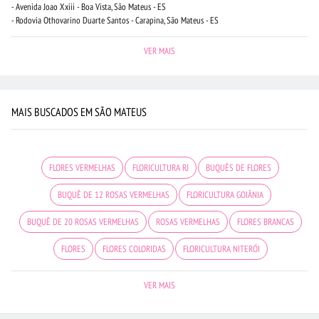
- Avenida Joao Xxiii - Boa Vista, São Mateus - ES
- Rodovia Othovarino Duarte Santos - Carapina, São Mateus - ES
VER MAIS
MAIS BUSCADOS EM SÃO MATEUS
FLORES VERMELHAS
FLORICULTURA RJ
BUQUÊS DE FLORES
BUQUÊ DE 12 ROSAS VERMELHAS
FLORICULTURA GOIÂNIA
BUQUÊ DE 20 ROSAS VERMELHAS
ROSAS VERMELHAS
FLORES BRANCAS
FLORES
FLORES COLORIDAS
FLORICULTURA NITERÓI
FLORICULTURA BARUERI
FLORICULTURA SANTOS
FLORICULTURA JUNDIAÍ
VER MAIS
FLORICULTURA BELÉM
FLORICULTURA UBERLÂNDIA
ORQUÍDEAS