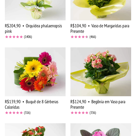
R$204,90
•
Orquídea phalaenopsis
R$104,90
•
Vaso de Margaridas para
pink
Presente
(1406)
(466)
R$139,90
•
Buquê de 8 Gérberas
R$124,90
•
Begônia em Vaso para
Coloridas
Presente
(316)
(336)