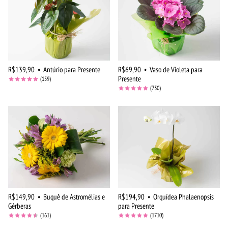
R$139,90
•
Antúrio para Presente
R$69,90
•
Vaso de Violeta para
Presente
(159)
(730)
R$149,90
•
Buquê de Astromélias e
R$194,90
•
Orquídea Phalaenopsis
Gérberas
para Presente
(161)
(1710)