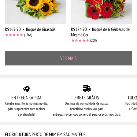
R$169,90
•
Buquê de Girassóis
R$124,90
•
Buquê de 6 Gérberas de
Mesma Cor
(1764)
(268)
VER MAIS
ENTREGA RAPIDA
FRETE GRÁTIS
TUDO
Receba suas flores no mesmo dia,
Desfrute da comodidade de nossos
Facilida
para surpreender com rapidez
benefícios exclusivos para
a Com
e praticidade!
entregas no período comercial para os próximos dias.
FLORICULTURA PERTO DE MIM EM SÃO MATEUS