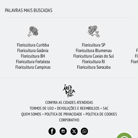
CESTA DE FRUTAS
FLORICULTURA RECIFE
BUQUÊ DE ROSAS VERMELHAS
PALAVRAS MAIS BUSCADAS
LÍRIO
CESTA DE CHOCOLATE
COROA DE FLORES
FLORICULTURA RIBEIRÃO PRETO
FLORICULTURA FORTALEZA
FLORICULTURA GUARULHOS
ROSAS
RAMALHETE DE FLORES
Floricultura Curitiba
Floricultura SP
Floricultura Goiânia
Floricultura Blumenau
F
FLORICULTURA SÃO JOSÉ DOS CAMPOS
FLORICULTURA MANAUS
Floricultura BH
Floricultura Caxias do Sul
F
Floricultura Fortaleza
Floricultura RJ
Flor
ARRANJO DE FLORES
FLORICULTURA PORTO ALEGRE
FLORES DO CAMPO
Floricultura Campinas
Floricultura Sorocaba
ROSAS BRANCAS
URSO DE PELÚCIA
FLORICULTURA BH
CIDADES MAIS PROCURADAS
FLORICULTURA SALVADOR
ROSAS AMARELAS
FLORICULTURA SP
FLORICULTURA JOÃO PESSOA
VIOLETA
CONFIRA AS CIDADES ATENDIDAS
TERMOS DE USO
•
DEVOLUÇÕES E REEMBOLSOS
•
SAC
MAIS BUSCADOS
CESTA DE CAFÉ DA MANHÃ
FLORICULTURA BRASÍLIA
QUEM SOMOS
•
POLÍTICA DE PRIVACIDADE
•
POLÍTICA DE COOKIES
CORPORATIVO
FLORICULTURA CURITIBA
FLORICULTURA OSASCO
FLORICULTURA SÃO BERNARDO DO CAMPO
FLORICULTURA CAMPINAS