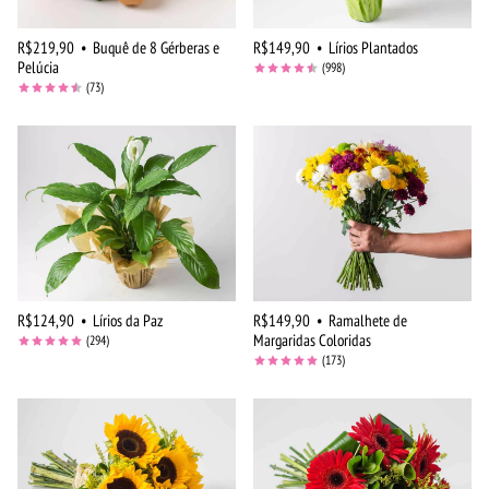
R$219,90
•
Buquê de 8 Gérberas e
R$149,90
•
Lírios Plantados
Pelúcia
(998)
(73)
R$124,90
•
Lírios da Paz
R$149,90
•
Ramalhete de
Margaridas Coloridas
(294)
(173)