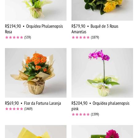
R$194,90
•
Orquídea Phalaenopsis
R$79,90
•
Buquê de 3 Rosas
Rosa
Amarelas
(539)
(1879)
R$69,90
•
Flor da Fortuna Laranja
R$204,90
•
Orquídea phalaenopsis
pink
(1469)
(1399)