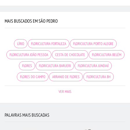
MAIS BUSCADOS EM SÃO PEDRO
LÍRIO
FLORICULTURA FORTALEZA
FLORICULTURA PORTO ALEGRE
FLORICULTURA JOÃO PESSOA
CESTA DE CHOCOLATE
FLORICULTURA BELÉM
FLORES
FLORICULTURA BARUERI
FLORICULTURA JUNDIAÍ
FLORES DO CAMPO
ARRANJO DE FLORES
FLORICULTURA BH
BUQUÊ DE 12 ROSAS VERMELHAS
FLORICULTURA CURITIBA
VER MAIS
FLORICULTURA NITERÓI
FLORICULTURA GUARULHOS
FLORES VERMELHAS
FLORICULTURA UBERLÂNDIA
VIOLETA
BUQUÊ DE 20 ROSAS VERMELHAS
PALAVRAS MAIS BUSCADAS
CIDADES MAIS PROCURADAS
FLORICULTURA GOIÂNIA
ROSAS