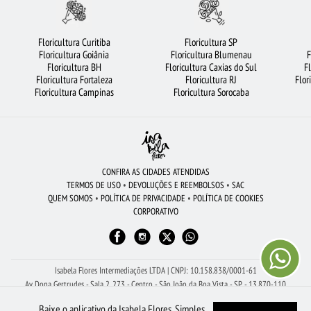
FLORES BRANCAS
FLORES COLORIDAS
BUQUÊS DE FLORES
COROA DE FLORES
FLORICULTURA SÃO BERNARDO DO CAMPO
Floricultura Curitiba
Floricultura SP
Floricultura Goiânia
Floricultura Blumenau
F
CESTA DE FRUTAS
ORQUÍDEAS
BUQUÊ DE ROSAS VERMELHAS
Floricultura BH
Floricultura Caxias do Sul
F
Floricultura Fortaleza
Floricultura RJ
Flor
FLORICULTURA SP
FLORICULTURA BRASÍLIA
FLORICULTURA CAMPINAS
Floricultura Campinas
Floricultura Sorocaba
FLORICULTURA RIBEIRÃO PRETO
ROSAS BRANCAS
MAIS BUSCADOS
FLORICULTURA RJ
FLORICULTURA SÃO JOSÉ DOS CAMPOS
FLORICULTURA SANTOS
RAMALHETE DE FLORES
ROSAS VERMELHAS
CONFIRA AS CIDADES ATENDIDAS
TERMOS DE USO
•
DEVOLUÇÕES E REEMBOLSOS
•
SAC
URSO DE PELÚCIA
FLORICULTURA RECIFE
ROSAS AMARELAS
QUEM SOMOS
•
POLÍTICA DE PRIVACIDADE
•
POLÍTICA DE COOKIES
CORPORATIVO
FLORICULTURA OSASCO
FLORICULTURA MANAUS
FLORICULTURA SANTO ANDRÉ
CESTA DE CAFÉ DA MANHÃ
FLORICULTURA SALVADOR
Isabela Flores Intermediações LTDA | CNPJ: 10.158.838/0001-61
Av Dona Gertrudes - Sala 2, 273 - Centro - São João da Boa Vista - SP - 13.870-110
Receba Ajuda Com Seu Pedido pelo WhatsApp: (19) 99150-8261
Baixe o aplicativo da Isabela Flores. Simples,