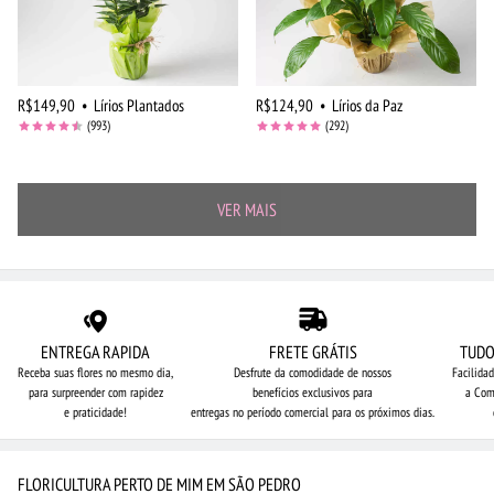
R$149,90
•
Lírios Plantados
R$124,90
•
Lírios da Paz
(993)
(292)
VER MAIS
ENTREGA RAPIDA
FRETE GRÁTIS
TUDO
Receba suas flores no mesmo dia,
Desfrute da comodidade de nossos
Facilida
para surpreender com rapidez
benefícios exclusivos para
a Com
e praticidade!
entregas no período comercial para os próximos dias.
FLORICULTURA PERTO DE MIM EM SÃO PEDRO