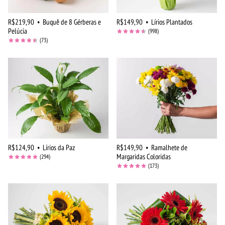
R$219,90
•
Buquê de 8 Gérberas e
R$149,90
•
Lírios Plantados
Pelúcia
(998)
(73)
R$124,90
•
Lírios da Paz
R$149,90
•
Ramalhete de
Margaridas Coloridas
(294)
(173)