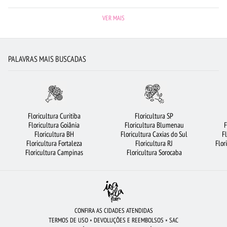
BUQUÊ DE 20 ROSAS VERMELHAS
RAMALHETE DE FLORES
VER MAIS
FLORICULTURA MANAUS
FLORICULTURA RIBEIRÃO PRETO
FLORICULTURA SP
FLORICULTURA FORTALEZA
ORQUÍDEAS
FLORES DO CAMPO
PALAVRAS MAIS BUSCADAS
FLORICULTURA BRASÍLIA
FLORICULTURA CURITIBA
FLORICULTURA UBERLÂNDIA
CIDADES MAIS PROCURADAS
FLORICULTURA SANTOS
FLORICULTURA GUARULHOS
FLORICULTURA BH
Floricultura Curitiba
Floricultura SP
Floricultura Goiânia
Floricultura Blumenau
F
FLORICULTURA SALVADOR
FLORICULTURA BELÉM
FLORICULTURA OSASCO
Floricultura BH
Floricultura Caxias do Sul
F
Floricultura Fortaleza
Floricultura RJ
Flor
FLORES COLORIDAS
FLORICULTURA JOÃO PESSOA
Floricultura Campinas
Floricultura Sorocaba
FLORICULTURA SÃO JOSÉ DOS CAMPOS
CESTA DE CAFÉ DA MANHÃ
FLORICULTURA JUNDIAÍ
ROSAS
ROSAS AMARELAS
CESTA DE CHOCOLATE
URSO DE PELÚCIA
BUQUÊ DE 12 ROSAS VERMELHAS
CONFIRA AS CIDADES ATENDIDAS
TERMOS DE USO
•
DEVOLUÇÕES E REEMBOLSOS
•
SAC
FLORES VERMELHAS
BUQUÊ DE ROSAS VERMELHAS
MAIS BUSCADOS