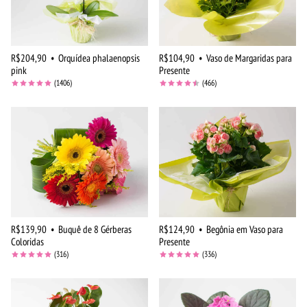
R$204,90
•
Orquídea phalaenopsis
R$104,90
•
Vaso de Margaridas para
pink
Presente
(1406)
(466)
R$139,90
•
Buquê de 8 Gérberas
R$124,90
•
Begônia em Vaso para
Coloridas
Presente
(316)
(336)