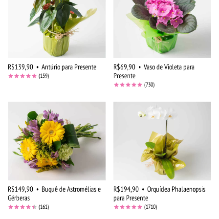
R$139,90
•
Antúrio para Presente
R$69,90
•
Vaso de Violeta para
Presente
(159)
(730)
R$149,90
•
Buquê de Astromélias e
R$194,90
•
Orquídea Phalaenopsis
Gérberas
para Presente
(161)
(1710)