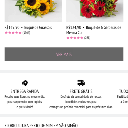
R$169,90
•
Buquê de Girassóis
R$124,90
•
Buquê de 6 Gérberas de
Mesma Cor
(1764)
(268)
VER MAIS
ENTREGA RAPIDA
FRETE GRÁTIS
TUDO
Receba suas flores no mesmo dia,
Desfrute da comodidade de nossos
Facilida
para surpreender com rapidez
benefícios exclusivos para
a Com
e praticidade!
entregas no período comercial para os próximos dias.
FLORICULTURA PERTO DE MIM EM SÃO SIMÃO