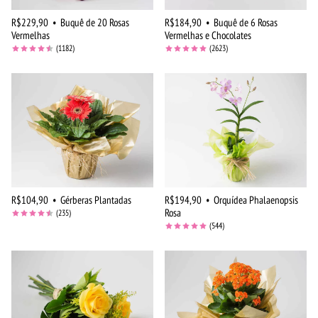
R$229,90
•
Buquê de 20 Rosas
R$184,90
•
Buquê de 6 Rosas
Vermelhas
Vermelhas e Chocolates
(1182)
(2623)
R$104,90
•
Gérberas Plantadas
R$194,90
•
Orquídea Phalaenopsis
Rosa
(235)
(544)