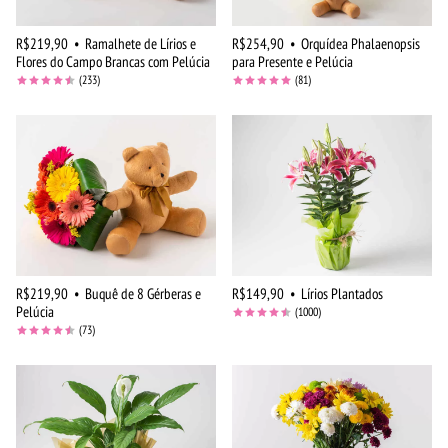
R$219,90
•
Ramalhete de Lírios e
R$254,90
•
Orquídea Phalaenopsis
Flores do Campo Brancas com Pelúcia
para Presente e Pelúcia
(233)
(81)
R$219,90
•
Buquê de 8 Gérberas e
R$149,90
•
Lírios Plantados
Pelúcia
(1000)
(73)