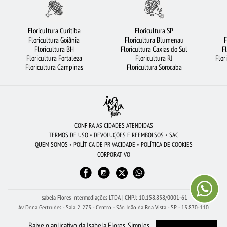
CESTA DE FRUTAS
FLORICULTURA SANTOS
FLORES DO CAMPO
FLORES BRANCAS
MAIS BUSCADOS
FLORICULTURA GUARULHOS
Floricultura Curitiba
Floricultura SP
Floricultura Goiânia
Floricultura Blumenau
F
CIDADES MAIS PROCURADAS
BUQUÊS DE FLORES
Floricultura BH
Floricultura Caxias do Sul
F
Floricultura Fortaleza
Floricultura RJ
Flor
FLORICULTURA SANTO ANDRÉ
BUQUÊ DE ROSAS VERMELHAS
ROSAS
Floricultura Campinas
Floricultura Sorocaba
ORQUÍDEAS
CESTA DE CHOCOLATE
FLORES VERMELHAS
ARRANJO DE FLORES
FLORICULTURA UBERLÂNDIA
FLORICULTURA OSASCO
FLORICULTURA MANAUS
FLORICULTURA BRASÍLIA
CONFIRA AS CIDADES ATENDIDAS
TERMOS DE USO
•
DEVOLUÇÕES E REEMBOLSOS
•
SAC
CESTA DE CAFÉ DA MANHÃ
COROA DE FLORES
FLORICULTURA SALVADOR
QUEM SOMOS
•
POLÍTICA DE PRIVACIDADE
•
POLÍTICA DE COOKIES
CORPORATIVO
FLORICULTURA NITERÓI
BUQUÊ DE 12 ROSAS VERMELHAS
FLORES COLORIDAS
FLORICULTURA BH
FLORICULTURA CAMPINAS
FLORICULTURA RIBEIRÃO PRETO
Isabela Flores Intermediações LTDA | CNPJ: 10.158.838/0001-61
Av Dona Gertrudes - Sala 2, 273 - Centro - São João da Boa Vista - SP - 13.870-110
Receba Ajuda Com Seu Pedido pelo WhatsApp: (19) 99150-8261
Baixe o aplicativo da Isabela Flores. Simples,