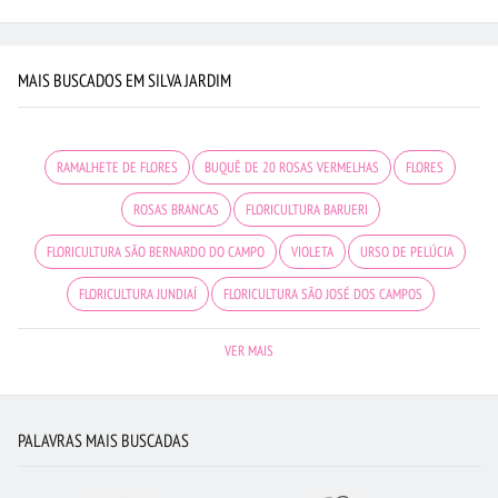
MAIS BUSCADOS EM SILVA JARDIM
RAMALHETE DE FLORES
BUQUÊ DE 20 ROSAS VERMELHAS
FLORES
ROSAS BRANCAS
FLORICULTURA BARUERI
FLORICULTURA SÃO BERNARDO DO CAMPO
VIOLETA
URSO DE PELÚCIA
FLORICULTURA JUNDIAÍ
FLORICULTURA SÃO JOSÉ DOS CAMPOS
FLORICULTURA PORTO ALEGRE
LÍRIO
FLORICULTURA JOÃO PESSOA
VER MAIS
ROSAS AMARELAS
FLORICULTURA RECIFE
FLORICULTURA SP
ROSAS VERMELHAS
FLORICULTURA RJ
FLORICULTURA FORTALEZA
PALAVRAS MAIS BUSCADAS
FLORICULTURA GOIÂNIA
FLORICULTURA CURITIBA
FLORICULTURA BELÉM