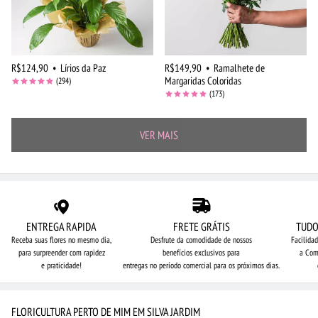
R$124,90
•
Lírios da Paz
R$149,90
•
Ramalhete de
Margaridas Coloridas
(294)
(173)
VER MAIS
ENTREGA RAPIDA
FRETE GRÁTIS
TUDO
Receba suas flores no mesmo dia,
Desfrute da comodidade de nossos
Facilida
para surpreender com rapidez
benefícios exclusivos para
a Com
e praticidade!
entregas no período comercial para os próximos dias.
FLORICULTURA PERTO DE MIM EM SILVA JARDIM