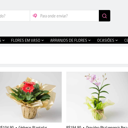
S
FLORES EM VASO
ARRANJOS DE FLORES
OCASIÕES
C
R$104,90
•
Gérberas Plantadas
R$194,90
•
Orquídea Phalaenopsis Rosa