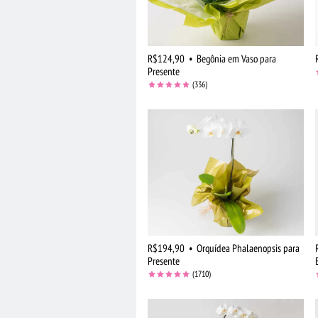
R$124,90
•
Begônia em Vaso para
Presente
(336)
R$194,90
•
Orquídea Phalaenopsis para
Presente
(1710)