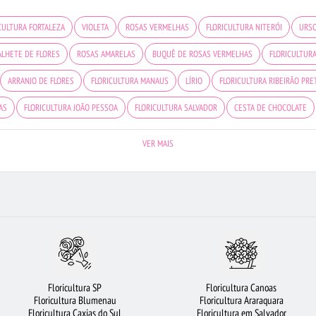
CULTURA FORTALEZA
VIOLETA
ROSAS VERMELHAS
FLORICULTURA NITERÓI
URSO
LHETE DE FLORES
ROSAS AMARELAS
BUQUÊ DE ROSAS VERMELHAS
FLORICULTUR
ARRANJO DE FLORES
FLORICULTURA MANAUS
LÍRIO
FLORICULTURA RIBEIRÃO PRE
AS
FLORICULTURA JOÃO PESSOA
FLORICULTURA SALVADOR
CESTA DE CHOCOLATE
 BRANCAS
ROSAS
FLORICULTURA SÃO JOSÉ DOS CAMPOS
FLORICULTURA SÃO BER
VER MAIS
 FLORES
FLORES COLORIDAS
FLORICULTURA BELÉM
ORQUÍDEAS
CIDADES MAIS
DOS
FLORICULTURA BARUERI
FLORICULTURA RJ
COROA DE FLORES
CESTA DE C
FLORICULTURA CURITIBA
FLORES VERMELHAS
FLORICULTURA GOIÂNIA
Floricultura SP
Floricultura Canoas
Floricultura Blumenau
Floricultura Araraquara
Floricultura Caxias do Sul
Floricultura em Salvador