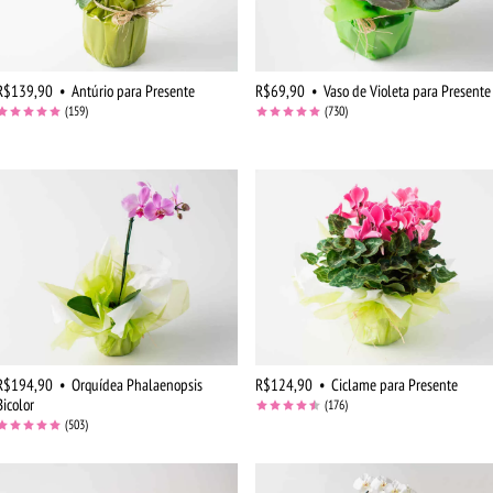
R$139,90
•
Antúrio para Presente
R$69,90
•
Vaso de Violeta para Presente
(159)
(730)
R$194,90
•
Orquídea Phalaenopsis
R$124,90
•
Ciclame para Presente
Bicolor
(176)
(503)