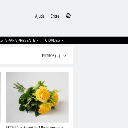
Ajuda
Entre
ESTA PARA PRESENTE
CIDADES
FILTROS
(...)
R$79,90
•
Buquê de 3 Rosas Amarelas