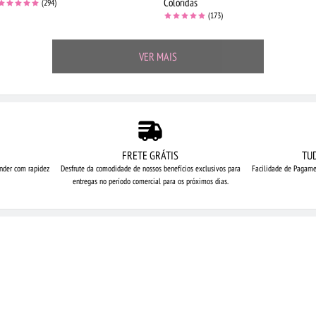
Coloridas
(294)
(173)
VER MAIS
FRETE GRÁTIS
TU
nder com rapidez
Desfrute da comodidade de nossos
benefícios exclusivos para
Facilidade de Pagame
entregas no período comercial para os próximos dias.