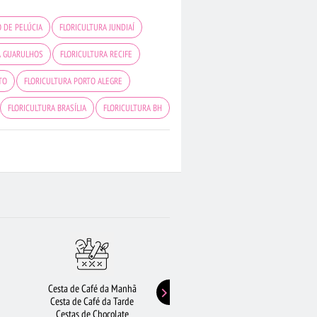
 DE PELÚCIA
FLORICULTURA JUNDIAÍ
A GUARULHOS
FLORICULTURA RECIFE
TO
FLORICULTURA PORTO ALEGRE
FLORICULTURA BRASÍLIA
FLORICULTURA BH
NARDO DO CAMPO
FLORICULTURA CAMPINAS
 PROCURADAS
FLORICULTURA SP
AFÉ DA MANHÃ
FLORICULTURA OSASCO
Cesta de Café da Manhã
Buquê de Girassol
Cesta de Café da Tarde
Presentes de Aniversário
Cestas de Chocolate
Buquê de Rosas Vermelhas