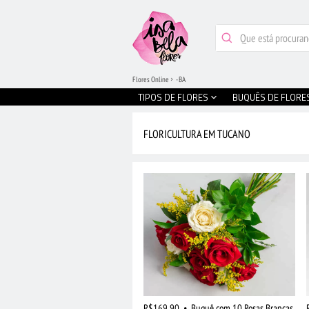
Flores Online
- BA
TIPOS DE FLORES
BUQUÊS DE FLORE
FLORICULTURA EM TUCANO
R$169,90
•
Buquê com 10 Rosas Brancas