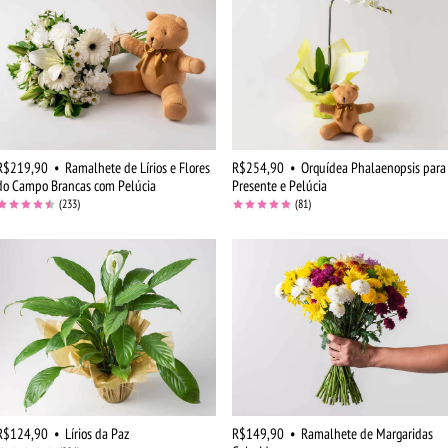
R$219,90
•
Ramalhete de Lírios e Flores
R$254,90
•
Orquídea Phalaenopsis para
do Campo Brancas com Pelúcia
Presente e Pelúcia
(233)
(81)
R$124,90
•
Lírios da Paz
R$149,90
•
Ramalhete de Margaridas