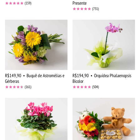
Presente
(159)
(731)
R$149,90
•
Buquê de Astromélias e
R$194,90
•
Orquídea Phalaenopsis
Gérberas
Bicolor
(161)
(504)