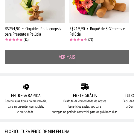
R$254,90
•
Orquídea Phalaenopsis
R$219,90
•
Buquê de 8 Gérberas e
para Presente e Pelúcia
Pelúcia
(81)
(73)
VER MAIS
ENTREGA RAPIDA
FRETE GRÁTIS
TUDO
Receba suas flores no mesmo dia,
Desfrute da comodidade de nossos
Facilida
para surpreender com rapidez
benefícios exclusivos para
a Com
e praticidade!
entregas no período comercial para os próximos dias.
FLORICULTURA PERTO DE MIM EM UNAÍ