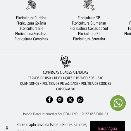
URSO DE PELÚCIA
ROSAS
FLORICULTURA RIBEIRÃO PRETO
FLORICULTURA SANTO ANDRÉ
FLORICULTURA NITERÓI
COROA DE FLORES
Floricultura Curitiba
Floricultura SP
Floricultura Goiânia
Floricultura Blumenau
F
ROSAS AMARELAS
LÍRIO
FLORICULTURA SALVADOR
Floricultura BH
Floricultura Caxias do Sul
F
Floricultura Fortaleza
Floricultura RJ
Flor
CIDADES MAIS PROCURADAS
CESTA DE CHOCOLATE
Floricultura Campinas
Floricultura Sorocaba
FLORICULTURA CAMPINAS
VIOLETA
CESTA DE CAFÉ DA MANHÃ
FLORICULTURA MANAUS
BUQUÊ DE 20 ROSAS VERMELHAS
FLORICULTURA BARUERI
FLORES DO CAMPO
FLORES VERMELHAS
CONFIRA AS CIDADES ATENDIDAS
TERMOS DE USO
•
DEVOLUÇÕES E REEMBOLSOS
•
SAC
FLORES COLORIDAS
FLORICULTURA UBERLÂNDIA
FLORICULTURA RECIFE
QUEM SOMOS
•
POLÍTICA DE PRIVACIDADE
•
POLÍTICA DE COOKIES
CORPORATIVO
FLORICULTURA JOÃO PESSOA
BUQUÊ DE ROSAS VERMELHAS
BUQUÊ DE 12 ROSAS VERMELHAS
FLORICULTURA GOIÂNIA
Isabela Flores Intermediações LTDA | CNPJ: 10.158.838/0001-61
Av Dona Gertrudes - Sala 2, 273 - Centro - São João da Boa Vista - SP - 13.870-110
Baixe o aplicativo da Isabela Flores. Simples,
Peça pelo WhatsApp: (19) 98605-1504
X
Baixar Agora