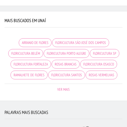
MAIS BUSCADOS EM UNAÍ
ARRANJO DE FLORES
FLORICULTURA SÃO JOSÉ DOS CAMPOS
FLORICULTURA BELÉM
FLORICULTURA PORTO ALEGRE
FLORICULTURA SP
FLORICULTURA FORTALEZA
ROSAS BRANCAS
FLORICULTURA OSASCO
RAMALHETE DE FLORES
FLORICULTURA SANTOS
ROSAS VERMELHAS
FLORICULTURA CURITIBA
FLORICULTURA BH
FLORICULTURA GUARULHOS
VER MAIS
FLORICULTURA SÃO BERNARDO DO CAMPO
ORQUÍDEAS
FLORES BRANCAS
MAIS BUSCADOS
FLORICULTURA BRASÍLIA
CESTA DE FRUTAS
FLORES
PALAVRAS MAIS BUSCADAS
BUQUÊS DE FLORES
FLORICULTURA JUNDIAÍ
FLORICULTURA RJ