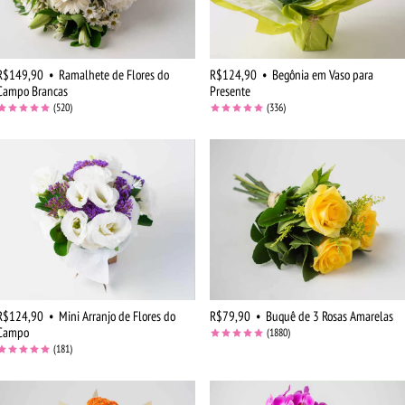
R$149,90
•
Ramalhete de Flores do
R$124,90
•
Begônia em Vaso para
Campo Brancas
Presente
(520)
(336)
R$124,90
•
Mini Arranjo de Flores do
R$79,90
•
Buquê de 3 Rosas Amarelas
Campo
(1880)
(181)