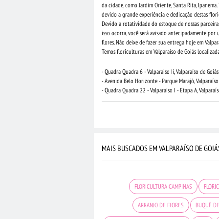
da cidade, como Jardim Oriente, Santa Rita, Ipanem
devido a grande experiência e dedicação destas flori
Devido a rotatividade do estoque de nossas parceiras
isso ocorra, você será avisado antecipadamente por 
flores. Não deixe de fazer sua entrega hoje em Valp
Temos floriculturas em Valparaíso de Goiás localizad
- Quadra Quadra 6 - Valparaiso Ii, Valparaíso de Goiás
- Avenida Belo Horizonte - Parque Marajó, Valparaíso
- Quadra Quadra 22 - Valparaiso I - Etapa A, Valparaí
MAIS BUSCADOS EM VALPARAÍSO DE GOIÁ
FLORICULTURA CAMPINAS
FLORI
ARRANJO DE FLORES
BUQUÊ DE