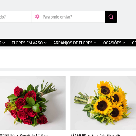
S
FLORES EM VASO
ARRANJOS DE FLORES
OCASIÕES
C
R$159,90
•
Buquê de 12 Rosas
R$169,90
•
Buquê de Girassóis