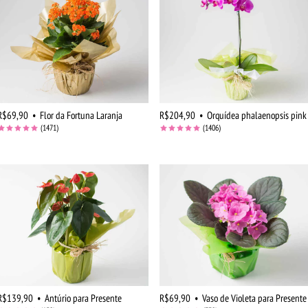
R$69,90
•
Flor da Fortuna Laranja
R$204,90
•
Orquídea phalaenopsis pink
(1471)
(1406)
R$139,90
•
Antúrio para Presente
R$69,90
•
Vaso de Violeta para Presente