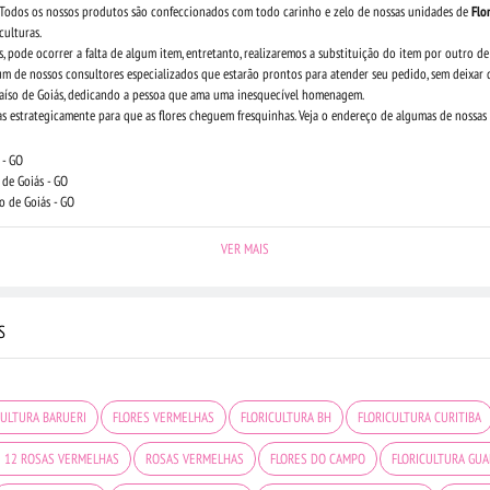
a. Todos os nossos produtos são confeccionados com todo carinho e zelo de nossas unidades de
Flo
culturas.
, pode ocorrer a falta de algum item, entretanto, realizaremos a substituição do item por outro de
um de nossos consultores especializados que estarão prontos para atender seu pedido, sem deixar d
araíso de Goiás, dedicando a pessoa que ama uma inesquecível homenagem.
as estrategicamente para que as flores cheguem fresquinhas. Veja o endereço de algumas de nossas f
 - GO
 de Goiás - GO
so de Goiás - GO
VER MAIS
S
CULTURA BARUERI
FLORES VERMELHAS
FLORICULTURA BH
FLORICULTURA CURITIBA
 12 ROSAS VERMELHAS
ROSAS VERMELHAS
FLORES DO CAMPO
FLORICULTURA GU