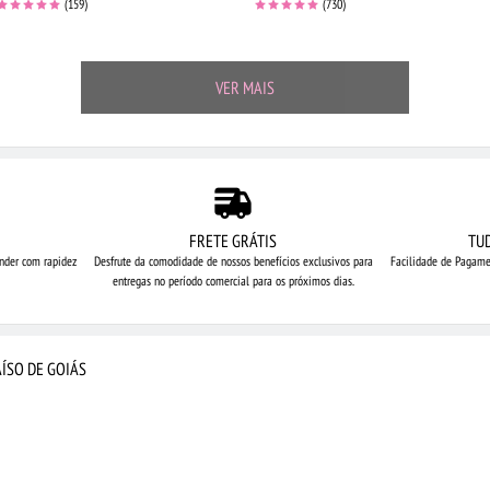
(159)
(730)
VER MAIS
FRETE GRÁTIS
TU
nder com rapidez
Desfrute da comodidade de nossos
benefícios exclusivos para
Facilidade de Pagame
entregas no período comercial para os próximos dias.
ÍSO DE GOIÁS