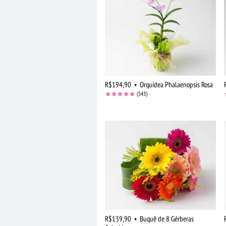
R$194,90
•
Orquídea Phalaenopsis Rosa
(543)
R$139,90
•
Buquê de 8 Gérberas