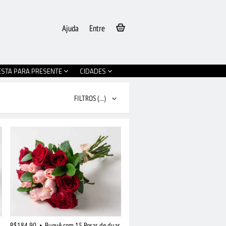
Ajuda
Entre
ESTA PARA PRESENTE
CIDADES
FILTROS
(...)
R$184,90
•
Buquê com 15 Rosas de duas