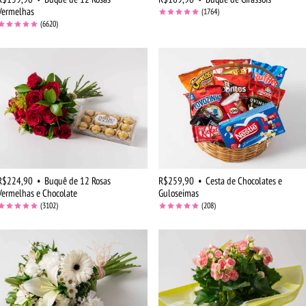
Vermelhas
(1764)
(6620)
R$224,90
•
Buquê de 12 Rosas
R$259,90
•
Cesta de Chocolates e
Vermelhas e Chocolate
Guloseimas
(3102)
(208)