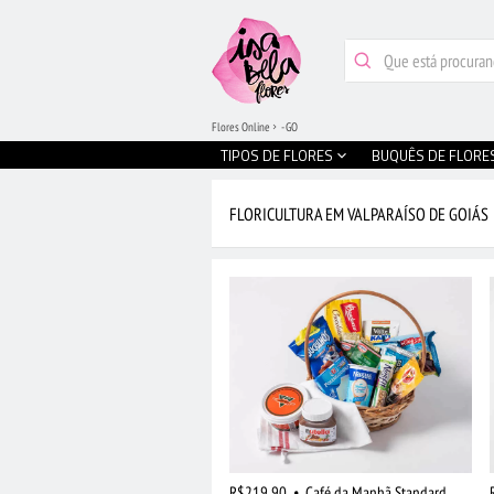
Flores Online
- GO
TIPOS DE FLORES
BUQUÊS DE FLORE
FLORICULTURA EM VALPARAÍSO DE GOIÁS
R$219,90
•
Café da Manhã Standard