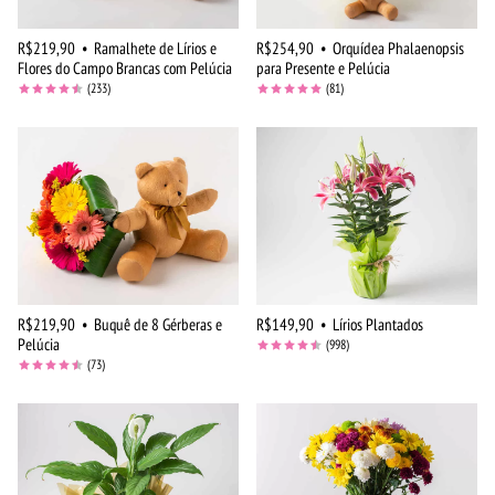
R$219,90
•
Ramalhete de Lírios e
R$254,90
•
Orquídea Phalaenopsis
Flores do Campo Brancas com Pelúcia
para Presente e Pelúcia
(233)
(81)
R$219,90
•
Buquê de 8 Gérberas e
R$149,90
•
Lírios Plantados
Pelúcia
(998)
(73)