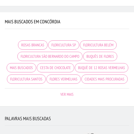
MAIS BUSCADOS EM CONCÓRDIA
ROSAS BRANCAS
FLORICULTURA SP
FLORICULTURA BELÉM
FLORICULTURA SÃO BERNARDO DO CAMPO
BUQUÊS DE FLORES
MAIS BUSCADOS
CESTA DE CHOCOLATE
BUQUÊ DE 12 ROSAS VERMELHAS
FLORICULTURA SANTOS
FLORES VERMELHAS
CIDADES MAIS PROCURADAS
FLORICULTURA UBERLÂNDIA
FLORICULTURA BH
VIOLETA
LÍRIO
VER MAIS
FLORES DO CAMPO
BUQUÊ DE ROSAS VERMELHAS
ROSAS AMARELAS
FLORICULTURA RECIFE
FLORICULTURA BRASÍLIA
FLORICULTURA CURITIBA
PALAVRAS MAIS BUSCADAS
FLORICULTURA NITERÓI
ROSAS
FLORICULTURA FORTALEZA