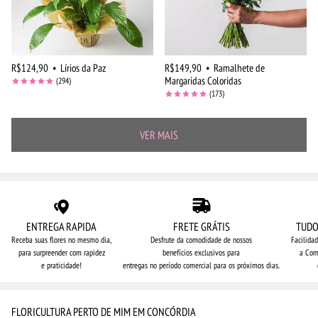
R$124,90
•
Lírios da Paz
R$149,90
•
Ramalhete de
Margaridas Coloridas
(294)
(173)
VER MAIS
ENTREGA RAPIDA
FRETE GRÁTIS
TUDO
Receba suas flores no mesmo dia,
Desfrute da comodidade de nossos
Facilida
para surpreender com rapidez
benefícios exclusivos para
a Com
e praticidade!
entregas no período comercial para os próximos dias.
FLORICULTURA PERTO DE MIM EM CONCÓRDIA