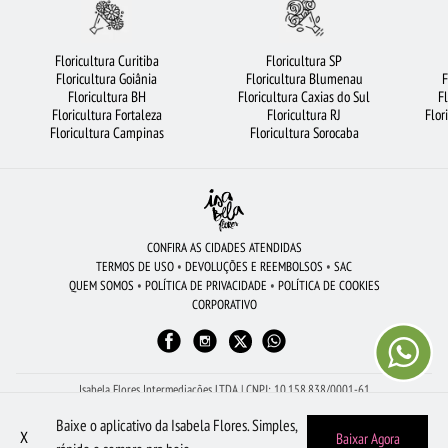
FLORICULTURA GUARULHOS
CESTA DE CAFÉ DA MANHÃ
ROSAS VERMELHAS
FLORICULTURA BARUERI
FLORICULTURA JOÃO PESSOA
Floricultura Curitiba
Floricultura SP
Floricultura Goiânia
Floricultura Blumenau
F
BUQUÊ DE 20 ROSAS VERMELHAS
COROA DE FLORES
CESTA DE FRUTAS
Floricultura BH
Floricultura Caxias do Sul
F
Floricultura Fortaleza
Floricultura RJ
Flor
FLORICULTURA RIBEIRÃO PRETO
FLORICULTURA MANAUS
Floricultura Campinas
Floricultura Sorocaba
FLORICULTURA SÃO JOSÉ DOS CAMPOS
RAMALHETE DE FLORES
FLORICULTURA CAMPINAS
FLORICULTURA PORTO ALEGRE
ARRANJO DE FLORES
FLORICULTURA OSASCO
FLORICULTURA RJ
CONFIRA AS CIDADES ATENDIDAS
TERMOS DE USO
•
DEVOLUÇÕES E REEMBOLSOS
•
SAC
FLORICULTURA JUNDIAÍ
URSO DE PELÚCIA
FLORES
FLORES COLORIDAS
QUEM SOMOS
•
POLÍTICA DE PRIVACIDADE
•
POLÍTICA DE COOKIES
CORPORATIVO
FLORICULTURA SALVADOR
FLORICULTURA GOIÂNIA
ORQUÍDEAS
FLORES BRANCAS
FLORICULTURA SANTO ANDRÉ
Isabela Flores Intermediações LTDA | CNPJ: 10.158.838/0001-61
Av Dona Gertrudes - Sala 2, 273 - Centro - São João da Boa Vista - SP - 13.870-110
Baixe o aplicativo da Isabela Flores. Simples,
Peça pelo WhatsApp: (19) 98605-1504
X
Baixar Agora