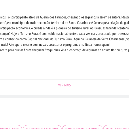
ricos. Foi participante ativo da Guerra dos Farrapos, chegando os lageanos a serem os autores da 
erra", é o município de maior extensão territorial de Santa Catarina e é famosa pela criação de ga
rticipação econômica. A cidade ainda é a pioneira do turismo rural no Brasil, as fazendas centená
de campo". Hoje, o Turismo Rural é conhecido nacionalmente e cada vez mais procurado por pessoas
ém é conhecida como Capital Nacional do Turismo Rural. Aqui na "Princesa da Serra Catarinense", v
to mais! Fale agora mesmo com nossos cosultores e programe uma linda homenagem!
mente para que as flores cheguem fresquinhas. Veja o endereço de algumas de nossas floriculturas p
VER MAIS