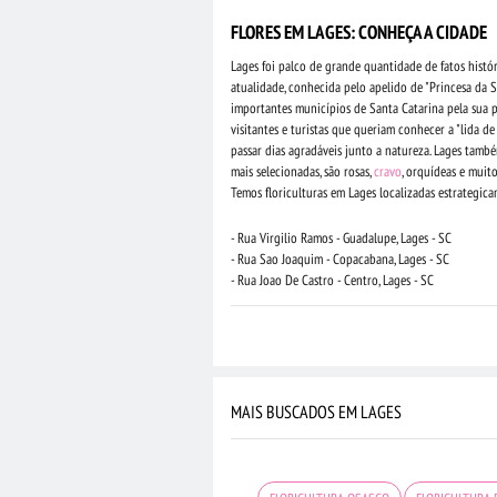
FLORES EM LAGES: CONHEÇA A CIDADE
Lages foi palco de grande quantidade de fatos histó
atualidade, conhecida pelo apelido de "Princesa da S
importantes municípios de Santa Catarina pela sua pa
visitantes e turistas que queriam conhecer a "lida 
passar dias agradáveis junto a natureza. Lages tamb
mais selecionadas, são rosas,
cravo
, orquídeas e mui
Temos floriculturas em Lages localizadas estrategica
- Rua Virgilio Ramos - Guadalupe, Lages - SC
- Rua Sao Joaquim - Copacabana, Lages - SC
- Rua Joao De Castro - Centro, Lages - SC
MAIS BUSCADOS EM LAGES