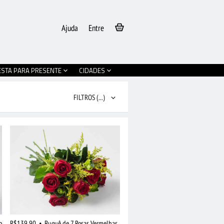
Ajuda
Entre
ESTA PARA PRESENTE
CIDADES
FILTROS
(...)
o
R$139,90
•
Buquê de 7 Rosas Vermelhas