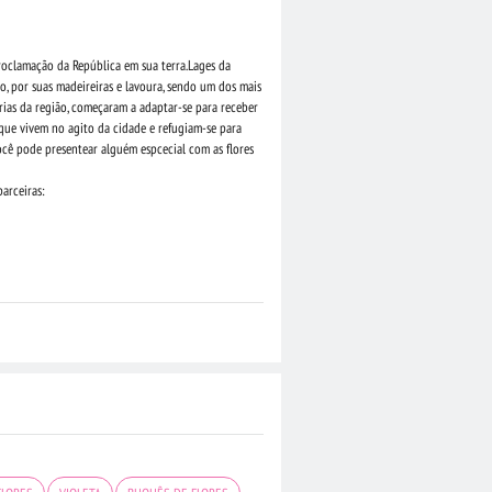
proclamação da República em sua terra.Lages da
do, por suas madeireiras e lavoura, sendo um dos mais
rias da região, começaram a adaptar-se para receber
 que vivem no agito da cidade e refugiam-se para
ocê pode presentear alguém espcecial com as flores
arceiras: