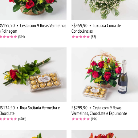
R$159,90
•
Cesta com 9 Rosas Vermelhas
R$459,90
•
Luxuosa Coroa de
e Folhagem
Condolências
(344)
(52)
R$124,90
•
Rosa Solitária Vermelha e
R$299,90
•
Cesta com 9 Rosas
Chocolate
Vermelhas, Chocolate e Espumante
(4206)
(196)