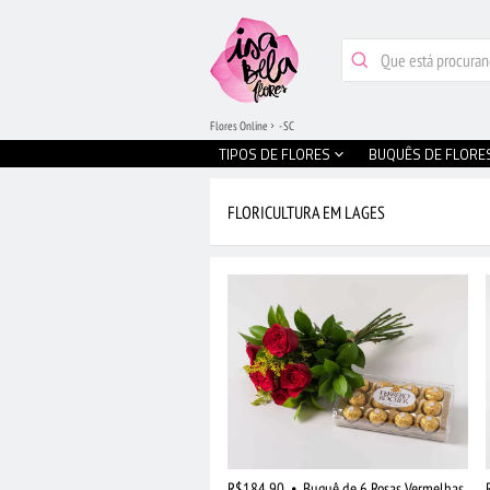
Flores Online
- SC
TIPOS DE FLORES
BUQUÊS DE FLORE
FLORICULTURA EM LAGES
R$184,90
•
Buquê de 6 Rosas Vermelhas