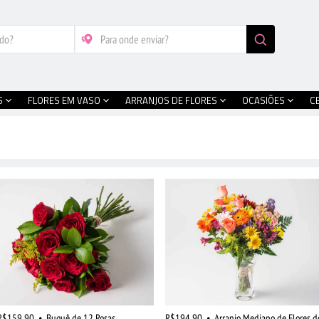
S
FLORES EM VASO
ARRANJOS DE FLORES
OCASIÕES
C
R$159,90
•
Buquê de 12 Rosas
R$194,90
•
Arranjo Mediano de Flores d