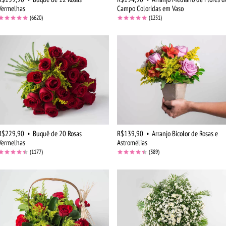
Vermelhas
Campo Coloridas em Vaso
(6620)
(1251)
R$229,90
•
Buquê de 20 Rosas
R$139,90
•
Arranjo Bicolor de Rosas e
Vermelhas
Astromélias
(1177)
(389)