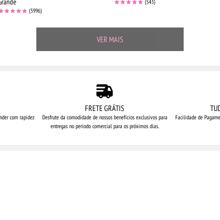
Grande
(543)
(5996)
VER MAIS
FRETE GRÁTIS
TU
nder com rapidez
Desfrute da comodidade de nossos
benefícios exclusivos para
Facilidade de Pagame
entregas no período comercial para os próximos dias.