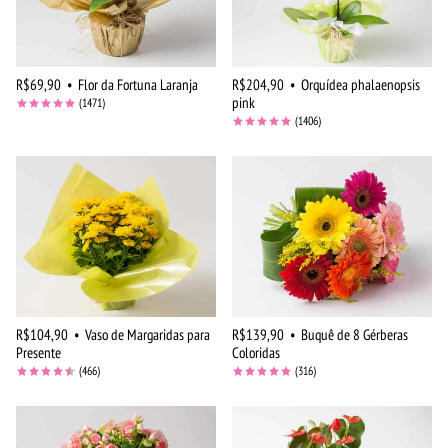
R$69,90
•
Flor da Fortuna Laranja
R$204,90
•
Orquídea phalaenopsis
pink
(1471)
(1406)
R$104,90
•
Vaso de Margaridas para
R$139,90
•
Buquê de 8 Gérberas
Presente
Coloridas
(466)
(316)