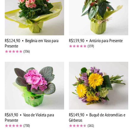
R$124,90
•
Begônia em Vaso para
R$139,90
•
Antúrio para Presente
Presente
(159)
(336)
R$69,90
•
Vaso de Violeta para
R$149,90
•
Buquê de Astromélias e
Presente
Gérberas
(730)
(161)