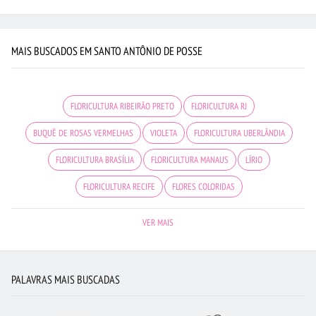
MAIS BUSCADOS EM SANTO ANTÔNIO DE POSSE
FLORICULTURA RIBEIRÃO PRETO
FLORICULTURA RJ
BUQUÊ DE ROSAS VERMELHAS
VIOLETA
FLORICULTURA UBERLÂNDIA
FLORICULTURA BRASÍLIA
FLORICULTURA MANAUS
LÍRIO
FLORICULTURA RECIFE
FLORES COLORIDAS
FLORICULTURA SÃO JOSÉ DOS CAMPOS
FLORICULTURA NITERÓI
VER MAIS
CESTA DE CAFÉ DA MANHÃ
FLORICULTURA CAMPINAS
CESTA DE FRUTAS
FLORES DO CAMPO
BUQUÊ DE 20 ROSAS VERMELHAS
PALAVRAS MAIS BUSCADAS
FLORICULTURA SANTOS
ROSAS
FLORICULTURA JUNDIAÍ