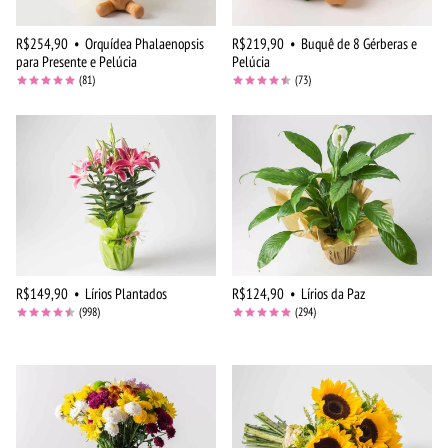
R$254,90
•
Orquídea Phalaenopsis
R$219,90
•
Buquê de 8 Gérberas e
para Presente e Pelúcia
Pelúcia
(81)
(73)
R$149,90
•
Lírios Plantados
R$124,90
•
Lírios da Paz
(998)
(294)