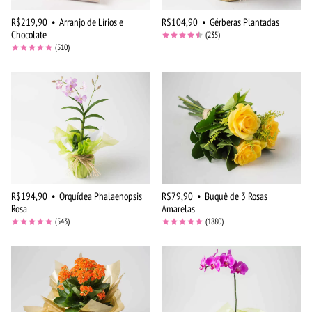
R$219,90
•
Arranjo de Lírios e
R$104,90
•
Gérberas Plantadas
Chocolate
(235)
(510)
R$194,90
•
Orquídea Phalaenopsis
R$79,90
•
Buquê de 3 Rosas
Rosa
Amarelas
(543)
(1880)