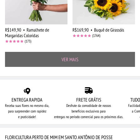
R$149,90
•
Ramalhete de
R$169,90
•
Buquê de Girassóis
Margaridas Coloridas
(1764)
(173)
VER MAIS
ENTREGA RAPIDA
FRETE GRÁTIS
TUDO
Receba suas flores no mesmo dia,
Desfrute da comodidade de nossos
Facilida
para surpreender com rapidez
benefícios exclusivos para
a Com
e praticidade!
entregas no período comercial para os próximos dias.
FLORICULTURA PERTO DE MIM EM SANTO ANTÔNIO DE POSSE