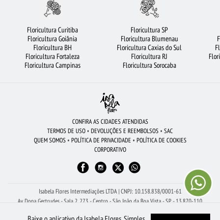
BUQUÊ DE 12 ROSAS VERMELHAS
MAIS BUSCADOS
RAMALHETE DE FLORES
FLORICULTURA GOIÂNIA
FLORICULTURA GUARULHOS
FLORICULTURA OSASCO
Floricultura Curitiba
Floricultura SP
Floricultura Goiânia
Floricultura Blumenau
F
ROSAS VERMELHAS
FLORICULTURA PORTO ALEGRE
CESTA DE CHOCOLATE
Floricultura BH
Floricultura Caxias do Sul
F
Floricultura Fortaleza
Floricultura RJ
Flor
FLORICULTURA SALVADOR
URSO DE PELÚCIA
FLORICULTURA SANTO ANDRÉ
Floricultura Campinas
Floricultura Sorocaba
FLORICULTURA BH
FLORES
CIDADES MAIS PROCURADAS
FLORICULTURA BARUERI
COROA DE FLORES
BUQUÊS DE FLORES
FLORICULTURA SÃO BERNARDO DO CAMPO
FLORES BRANCAS
CONFIRA AS CIDADES ATENDIDAS
TERMOS DE USO
•
DEVOLUÇÕES E REEMBOLSOS
•
SAC
FLORICULTURA BELÉM
FLORICULTURA JOÃO PESSOA
ROSAS AMARELAS
QUEM SOMOS
•
POLÍTICA DE PRIVACIDADE
•
POLÍTICA DE COOKIES
CORPORATIVO
FLORES VERMELHAS
FLORICULTURA FORTALEZA
ORQUÍDEAS
ARRANJO DE FLORES
FLORICULTURA SP
FLORICULTURA CURITIBA
ROSAS BRANCAS
Isabela Flores Intermediações LTDA | CNPJ: 10.158.838/0001-61
Av Dona Gertrudes - Sala 2, 273 - Centro - São João da Boa Vista - SP - 13.870-110
Receba Ajuda Com Seu Pedido pelo WhatsApp: (19) 99150-8261
Baixe o aplicativo da Isabela Flores. Simples,