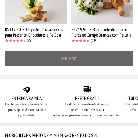
R$319,90
•
Orquídea Phalaenopsis
R$219,90
•
Ramalhete de Lírios e
para Presente, Chocolates e Pelúcia
Flores do Campo Brancas com Pelúcia
(120)
(233)
VER MAIS
ENTREGA RAPIDA
FRETE GRÁTIS
TUDO
Receba suas flores no mesmo dia,
Desfrute da comodidade de nossos
Facilida
para surpreender com rapidez
benefícios exclusivos para
a Com
e praticidade!
entregas no período comercial para os próximos dias.
FLORICULTURA PERTO DE MIM EM SÃO BENTO DO SUL