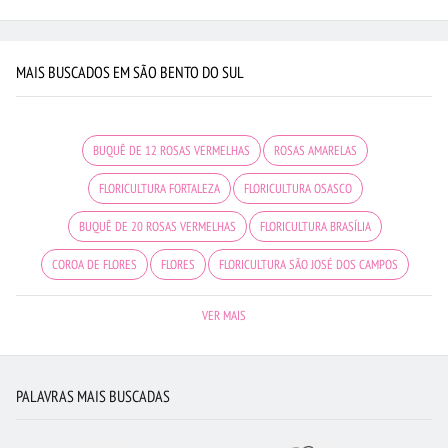
MAIS BUSCADOS EM SÃO BENTO DO SUL
BUQUÊ DE 12 ROSAS VERMELHAS
ROSAS AMARELAS
FLORICULTURA FORTALEZA
FLORICULTURA OSASCO
BUQUÊ DE 20 ROSAS VERMELHAS
FLORICULTURA BRASÍLIA
COROA DE FLORES
FLORES
FLORICULTURA SÃO JOSÉ DOS CAMPOS
FLORICULTURA NITERÓI
ORQUÍDEAS
FLORES BRANCAS
VER MAIS
FLORICULTURA CURITIBA
URSO DE PELÚCIA
ROSAS BRANCAS
BUQUÊ DE ROSAS VERMELHAS
FLORICULTURA RJ
PALAVRAS MAIS BUSCADAS
FLORICULTURA PORTO ALEGRE
CESTA DE CHOCOLATE
FLORES COLORIDAS