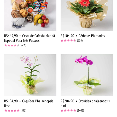
R$449,90
•
Cesta de Café da Manhã
R$104,90
•
Gérberas Plantadas
Especial Para Três Pessoas
(235)
(601)
R$194,90
•
Orquídea Phalaenopsis
R$204,90
•
Orquídea phalaenopsis
Rosa
pink
(543)
(1406)