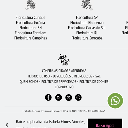
FLORICULTURA CAMPINAS
FLORICULTURA RIBEIRÃO PRETO
FLORES DO CAMPO
FLORICULTURA SANTOS
ARRANJO DE FLORES
Floricultura Curitiba
Floricultura SP
Floricultura Goiânia
Floricultura Blumenau
F
FLORICULTURA SALVADOR
ROSAS
FLORICULTURA SANTO ANDRÉ
Floricultura BH
Floricultura Caxias do Sul
F
Floricultura Fortaleza
Floricultura RJ
Flor
RAMALHETE DE FLORES
CIDADES MAIS PROCURADAS
Floricultura Campinas
Floricultura Sorocaba
FLORICULTURA JOÃO PESSOA
FLORICULTURA JUNDIAÍ
ROSAS VERMELHAS
BUQUÊS DE FLORES
MAIS BUSCADOS
FLORICULTURA BH
FLORICULTURA MANAUS
FLORICULTURA SP
FLORICULTURA GUARULHOS
CONFIRA AS CIDADES ATENDIDAS
TERMOS DE USO
•
DEVOLUÇÕES E REEMBOLSOS
•
SAC
VIOLETA
CESTA DE CAFÉ DA MANHÃ
FLORICULTURA BELÉM
QUEM SOMOS
•
POLÍTICA DE PRIVACIDADE
•
POLÍTICA DE COOKIES
CORPORATIVO
FLORES VERMELHAS
FLORICULTURA RECIFE
FLORICULTURA UBERLÂNDIA
FLORICULTURA BARUERI
CESTA DE FRUTAS
FLORICULTURA SÃO BERNARDO DO CAMPO
FLORICULTURA GOIÂNIA
LÍRIO
Isabela Flores Intermediações LTDA | CNPJ: 10.158.838/0001-61
Av Dona Gertrudes - Sala 2, 273 - Centro - São João da Boa Vista - SP - 13.870-110
Baixe o aplicativo da Isabela Flores. Simples,
Peça pelo WhatsApp: (19) 98605-1504
X
Baixar Agora